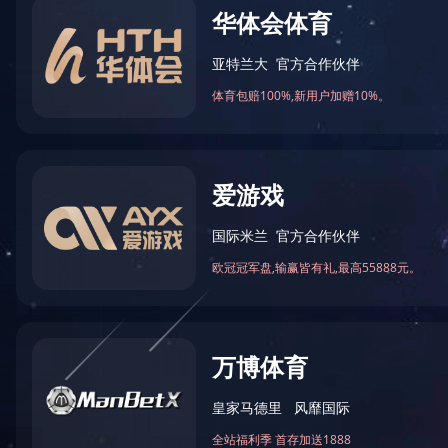
热门搜索：
非标定制轴承、深沟球滚珠轴承