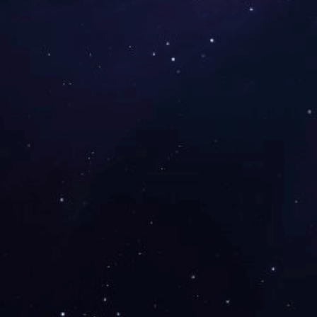
产品中心
深沟球轴承
乐鱼网站官方站登录入口-乐
非标定制轴承
电话：+86-512-57896655
online(中国)
冲压外圈滚针轴承
传真：+86-512-57891010
推力/止推轴承
地址：江苏省昆山市淀山湖镇北苑
英制轴承